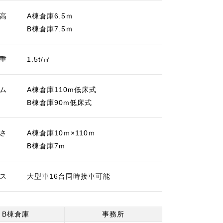
高
A棟倉庫6.5ｍ
B棟倉庫7.5ｍ
重
1.5t/㎡
ム
A棟倉庫110m低床式
B棟倉庫90m低床式
さ
A棟倉庫10ｍ×110ｍ
B棟倉庫7m
ス
大型車16台同時接車可能
B棟倉庫
事務所