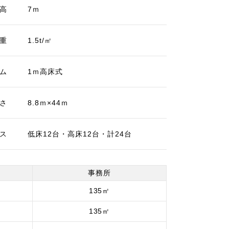
高
7ｍ
重
1.5t/㎡
ム
1ｍ高床式
さ
8.8ｍ×44ｍ
ス
低床12台・高床12台・計24台
事務所
135㎡
135㎡