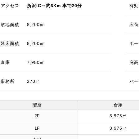
アクセス
所沢IC～約6Km 車で20分
有効
敷地面積
8,200㎡
床荷
延床面積
8,200㎡
ホー
倉庫
7,950㎡
庇高
事務所
270㎡
バー
階層
倉庫
2F
3,975㎡
1F
3,975㎡