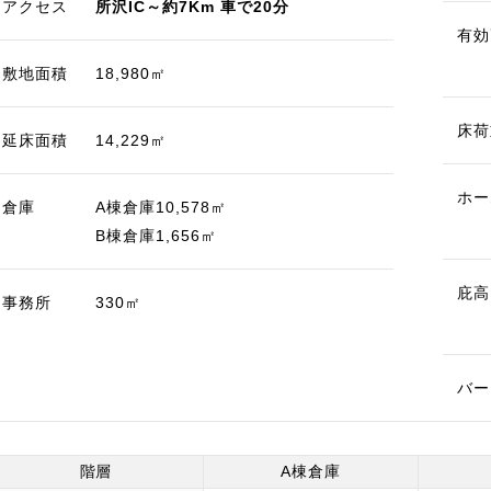
アクセス
所沢IC～約7Km 車で20分
有効
敷地面積
18,980㎡
床荷
延床面積
14,229㎡
ホー
倉庫
A棟倉庫10,578㎡
B棟倉庫1,656㎡
庇高
事務所
330㎡
バー
階層
A棟倉庫